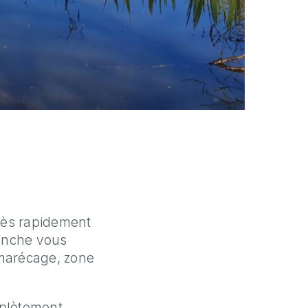
très rapidement
lanche vous
 marécage, zone
mplètement