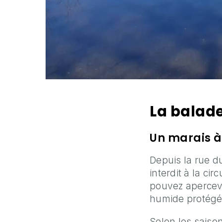
La balad
Un marais à
Depuis la rue d
interdit à la ci
pouvez apercevo
humide protégée
Selon les saiso