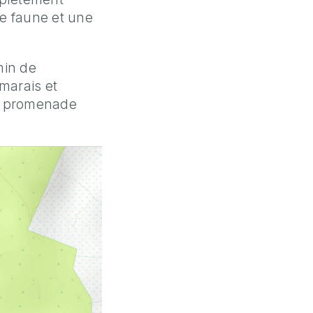
ne faune et une
min de
 marais et
ir promenade