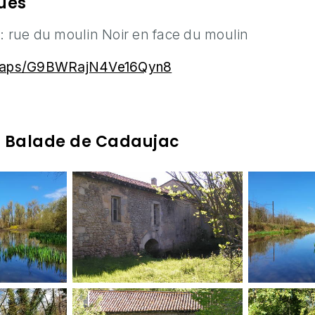
ques
 : rue du moulin Noir en face du moulin
l/maps/G9BWRajN4Ve16Qyn8
a Balade de Cadaujac